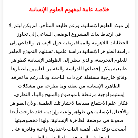
خلاصة عامة لمفهوم العلوم الإنسانية
إن ميلاد العلوم الإنسانية، ورغم طابعه المتأخر، لم يكن ليتم إلا
في ارتباط بذاك المشروع الوضعي الساعي إلى تجاوز
الخطابات اللاهوتية والميتافيزيقية حول الإنسان، والداعي إلى
دراسة الظواهر الإنسانية دراسة علمية، تستلهم النموذج الجاهز
للعلوم التجريبية، والذي ينظر إلى الظواهر الإنسانية كظواهر
طبيعية يمكن إخضاعها للدراسة والتفسير العلميين باعتبارها
وقائع خارجية مستقلة عن ذات الباحث. وذلك رغم ما تعرفه
الظاهرة الإنسانية من تعقد، وما تطرحه من مشكلات
إبستيمولوجية مرتبطة بالموضوع والمنهج والبناء النظري،
فكان علم الاجتماع مقياسا لاختبار تلك العلمية. ولأن الظواهر
والأفعال الإنسانية هي ظواهر واعية وإرادية، فقد طرحت أيضا
صعوبة في موضعة الظاهرة الإنسانية؛ ولهذا فخصوصيتها
أصبحت تؤكد على أهمية الذات باعتبارها واعية وقادرة على
التدخل في المعرفة وبناء النظرية العلمية.