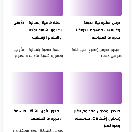
درس مشروعية الدولة
اللغة خاصية إنسانية – الأولى
وغاياتها / مفهوم الدولة /
بكالوريا شعبة الآداب
مجزوءة السياسة
والعلوم الإنسانية
فيديو الدرس (حصري على قناة
اللغة خاصية إنسانية – الأولى
صوفي لايف)
بكالوريا شعبة الآداب والعلوم
https://www.youtube.com/watc
الإنسانية مجزوءة الإنسان؟
h?v=hkeYGxHu27g ملخص
مفهوم اللغة المحور الأول اللغة
الدرس مجزوءة السياسة
خاصية إنسانية التأطير ...
تقديم عام لمجزوءة السيا...
ملخص وجدول مفهوم الغير
المحور الأول: نشأة الفلسفة
(محاور، إشكالات، فلاسفة،
/ مجزوءة الفلسفة
ومواقف)
دروس فلسفة الجذع المشترك ا