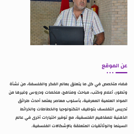
عن الموقع
فضاء متخصص في كل ما يتعلق بعالم الفكر والفلسفة، من نشأة
وتطور، أعلام وكتب، مباحث ومناهج، ملخصات ودروس وغيرها من
المواد العلمية المعرفية، بأسلوب معاصر يعتمد أحدث طرائق
تدريس التفلسف بتوظيف التكنولوجيا والخطاطات والخرائط
الذهنية للمفاهيم الفلسفية، مع توفير اختيارات أخرى في عالم
السينما والوثائقيات المتعلقة بالإشكالات الفلسفية.