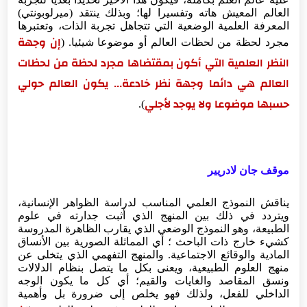
العالم المعيش هاته وتفسيرا لها؛ وبذلك ينتقد (ميرلوبونتي)
المعرفة العلمية الوضعية التي تتجاهل تجربة الذات، وتعتبرها
مجرد لحظة من لحظات العالم أو موضوعا شيئيا. (
إن وجهة
النظر العلمية التي أكون بمقتضاها مجرد لحظة من لحظات
العالم هي دائما وجهة نظر خادعة... يكون العالم حولي
حسبها موضوعا ولا يوجد لأجلي
).
موقف جان لادريير
يناقش النموذج العلمي المناسب لدراسة الظواهر الإنسانية،
ويتردد في ذلك بين المنهج الذي أثبت جدارته في علوم
الطبيعة، وهو النموذج الوضعي الذي يقارب الظاهرة المدروسة
كشيء خارج ذات الباحث ؛ أي المماثلة الصورية بين الأنساق
المادية والوقائع الاجتماعية. والمنهج التفهمي الذي يتخلى عن
منهج العلوم الطبيعية، ويعنى بكل ما يتصل بنظام الدلالات
ونسق المقاصد والغايات والقيم؛ أي كل ما يكون الوجه
الداخلي للفعل، ولذلك فهو يخلص إلى ضرورة بل وأهمية