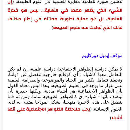
تدشين صورة للعلمية مغايرة للعلمية في علوم الطبيعة. (
إن
الشيء الذي يظهر مهما في النهاية... ليس هو فكرة
العلمية، بل هو عملية تطورية مماثلة في إطار مخالف
لذلك الذي تولدت عنه علوم الطبيعة
).
موقف إيميل دوركاييم
لا يمكن دراسة الظواهر الاجتماعية دراسة علمية، إن لم يكن
التعامل معها كأشياء ؛ أي كوقائع خارجية تنفصل عن ذواتنا،
وتجعلنا نتعامل بكثير من الحياد والموضوعية والصرامة العلمية
على غرار ما يوجد في العلوم الطبيعية، وهذا ليس معناه القول
بأن الظواهر الاجتماعية هي أشياء مادية، ولكنها جديرة بأن
توصف بأنها «أشياء» أي كالظواهر الطبيعية تماما. ومن ثم فما
ينطبق على هذه الأخيرة منهجيا، يشكل نموذجا يقتدى به لدى
العلوم الإنسانية. (
يجب ملاحظة الظواهر الاجتماعية على أنها
أشياء
).