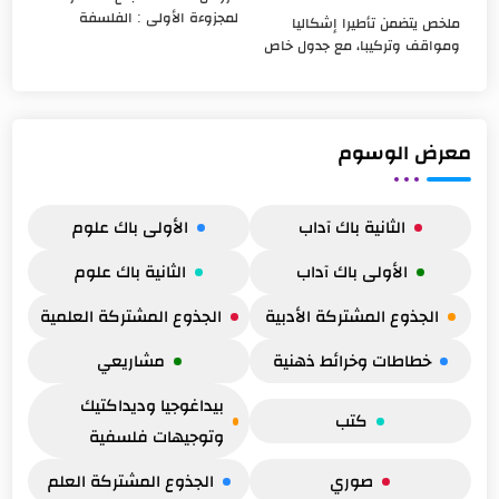
لمجزوءة الأولى : الفلسفة
ملخص يتضمن تأطيرا إشكاليا
المحور الأول: نشأة الفلسفة
ومواقف وتركيبا، مع جدول خاص
مدخل ظهرت الفلسفة لأول مرة
بمفهوم الغير ضمن مجزوءة
في بلاد اليونان ال...
الوضع البشري يضم المحاور
الثلاثة للمفهوم، وأطروحات
ومواقف ال...
معرض الوسوم
الثانية باك آداب
الأولى باك علوم
الأولى باك آداب
الثانية باك علوم
الجذوع المشتركة الأدبية
الجذوع المشتركة العلمية
خطاطات وخرائط ذهنية
مشاريعي
بيداغوجيا وديداكتيك
كتب
وتوجيهات فلسفية
صوري
الجذوع المشتركة العلم