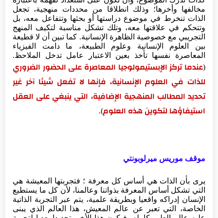
مخالفها وأخرها؛ وذلك انطلاقا من محددات منهجية، تجعل
الذات تنخرط في موضوع دراستها أو بحثها وتتفاعل معه، بل
وتتحكم في علاقتها معه، وتلك تشكل مناسبة لتكيف المنهج
التجريبي مع خصوصية الظاهرة الإنسانية. كما تبين أن لا قطيعة
بين العلوم الإنسانية وعلوم الطبيعة، ما دامت الفيزياء
المعاصرة نفسها تأخذ بعين الاعتبار عامل تدخل الملاحظ.
(
عندما تركز الإبستيمولوجيا المعاصرة على الحضور الضروري
للذات في العلوم الإنسانية، فإنها لا تفعل شيئا آخر غير
تحديد المطالب المنهجية الإضافية، التي ينبغي على العقل
استيفاؤها لتكوين هذه العلوم
).
موقف موريس ميرلوبونتي
يرى بأن الذات هي أساس كل معرفة ؛ فتجربتها المعيشة هي
التي تشكل أساس المعرفة بذواتنا وعالمنا، لأن كل ما يستطيع
الإنسان إدراكه واقعيا وبطريقة علمية، يتم عبر التجربة الذاتية
الخاصة، التي تعبر عن عالم المعيش، هذا العالم الذي يبنى
عليه عالم العلم بكامله، فيكون هذا الأخير تحديدا بعديا لتجربة