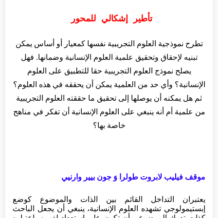
تأطير إشكالي للمحور
تطرح نموذجية العلوم التجريبية نفسها كمعيار أو أساس يمكن
تبنيه لإحقاق وتحقيق علمية العلوم الإنسانية وضمانها. فهل
يصلح نموذج العلوم التجريبية حقا للتطبيق على العلوم
الإنسانية؟ وأي حد من العلمية يمكن أن يحققه في هذه العلوم؟
ثم هل يمكنه أن يوصلها إلى تحقيق ما حققته العلوم التجريبية
من علمية أم أنه ينبغي على العلوم الإنسانية أن تفكر في مناهج
خاصة بها؟
موقف فيليب لابروت طولرا وَ جون بيير وارنيي
يعتبران التداخل القائم بين الذات والموضوع کوضع
إبستيمولوجي تشهده العلوم الإنسانية، ينبغي أن يجعل الباحث
كذات تدرك الموضوع، وأن تكون على استعداد لفهمه باعتباره