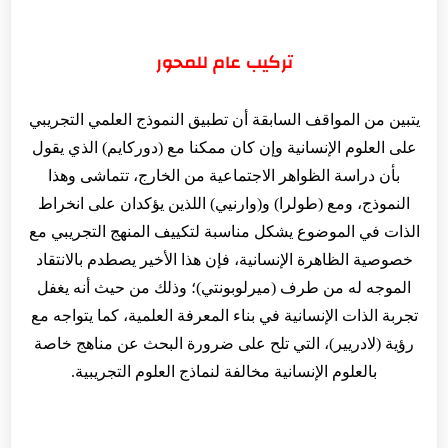
تركيب عام للمحور
يتبين من المواقف السابقة أن تطبيق النموذج العلمي التجريبي
على العلوم الإنسانية وإن كان ممكنا مع (دوركايم) الذي يقول
بأن دراسة الظواهر الاجتماعية من الخارج، تتماشى وهذا
النموذج، ومع (طولرا) و(وارنيي) اللذين يؤكدان على انخراط
الذات في الموضوع يشكل مناسبة لتكييف المنهج التجريبي مع
خصوصية الظاهرة الإنسانية، فإن هذا الأخير يصطدم بالانتقاد
الموجه له من طرف (ميرلوبونتي)؛ وذلك من حيث أنه يغفل
تجربة الذات الإنسانية في بناء المعرفة العلمية، كما يتواجه مع
رؤية (لادريير)، التي تلح على ضرورة البحث عن مناهج خاصة
بالعلوم الإنسانية مخالفة لنماذج العلوم التجريبية.