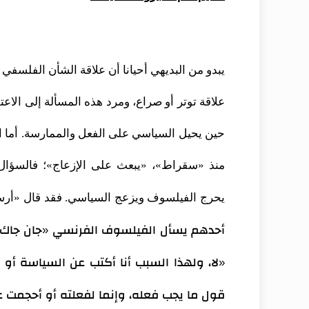
يبدو من البديهي أحيانا أن علاقة الشأن الفلسفي
علاقة توتر أو صراع، ومرد هذه المسألة إلى الاعت
حين يحيل السياسي على الفعل والممارسة. أما ا
منذ «سقراط»، «يبعث على الإزعاج»؛ فالسؤا
يحرج الفيلسوف ويزعج السياسي. فقد قال «أر
أحدهم يسأل الفيلسوف الفرنسي «جان جاك رو
«لا، ولهذا السبب أنا أكتب عن السياسة أو 
قول ما يجب فعله، وإنما لفعلته أو أحجمت ع