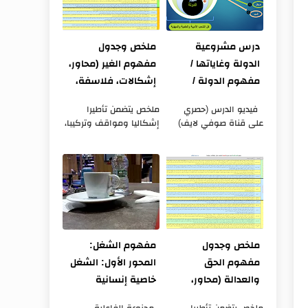
درس مشروعية
ملخص وجدول
الدولة وغاياتها /
مفهوم الغير (محاور،
مفهوم الدولة /
إشكالات، فلاسفة،
مجزوءة السياسة
ومواقف)
فيديو الدرس (حصري
ملخص يتضمن تأطيرا
على قناة صوفي لايف)
إشكاليا ومواقف وتركيبا،
https://www.youtube.co
مع جدول خاص بمفهوم
m/watch?
الغير ضمن مجزوءة الوضع
v=hkeYGxHu27g ملخص
البشري يضم المحاور
الدرس مجزوءة
الثلاثة للمفهوم،
السياسة تقديم عام
وأطروحات ومواقف ال...
لمجزوءة السيا...
ملخص وجدول
مفهوم الشغل:
مفهوم الحق
المحور الأول: الشغل
والعدالة (محاور،
خاصية إنسانية
إشكالات، فلاسفة،