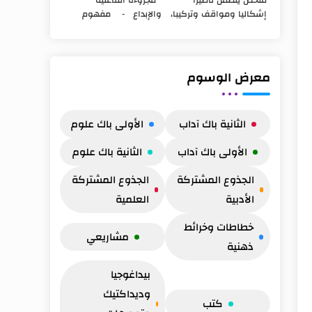
ملخص يتضمن تأطيرا
مجزوءة الفاعلية
ومواقف)
إشكاليا ومواقف وتركيبا،
والإبداع - مفهوم
مع جدول خاص بمفهوم
الشغل
الحق والعدالة ضمن
التأطير الإشكالي
مجزوءة السياسة يضم
للمفهوم : يعتبر مفهوم
المحاور الثلاثة للمفهوم،
الشغل من المفاهيم
معرض الوسوم
وأطروحات ومواق...
الفلسفية المرتبطة با...
الثانية باك آداب
الأولى باك علوم
الأولى باك آداب
الثانية باك علوم
الجذوع المشتركة
الجذوع المشتركة
الأدبية
العلمية
خطاطات وخرائط
مشاريعي
ذهنية
بيداغوجيا
وديداكتيك
كتب