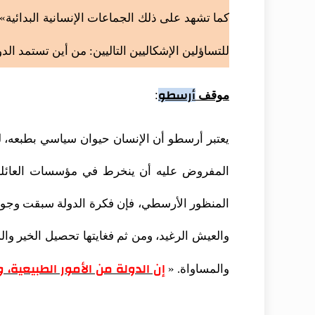
كما تشهد على ذلك الجماعات الإنسانية البدائية»
للتساؤلين الإشكاليين التاليين: من أين تستمد الدو
أرسطو
:
موقف
يعتبر أرسطو أن الإنسان حيوان سياسي بطبعه، لك
المفروض عليه أن ينخرط في مؤسسات العائلة وا
المنظور الأرسطي، فإن فكرة الدولة سبقت وجود ا
والعيش الرغيد، ومن ثم فغايتها تحصيل الخير والس
إن الدولة من الأمور الطبيعية،
والمساواة. «