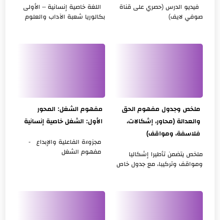
فيديو الدرس (حصري على قناة
اللغة خاصية إنسانية – الأولى
صوفي لايف)
بكالوريا شعبة الآداب والعلوم
https://www.youtube.com/watc
الإنسانية مجزوءة الإنسان؟
h?v=hkeYGxHu27g ملخص
مفهوم اللغة المحور الأول اللغة
الدرس مجزوءة السياسة
خاصية إنسانية التأطير ...
تقديم عام لمجزوءة السيا...
ملخص وجدول مفهوم الحق
مفهوم الشغل: المحور
والعدالة (محاور، إشكالات،
الأول: الشغل خاصية إنسانية
فلاسفة، ومواقف)
مجزوءة الفاعلية والإبداع -
مفهوم الشغل
ملخص يتضمن تأطيرا إشكاليا
التأطير الإشكالي للمفهوم :
ومواقف وتركيبا، مع جدول خاص
يعتبر مفهوم الشغل من
بمفهوم الحق والعدالة ضمن
المفاهيم الفلسفية المرتبطة
مجزوءة السياسة يضم المحاور
با...
الثلاثة للمفهوم، وأطروحات
ومواق...