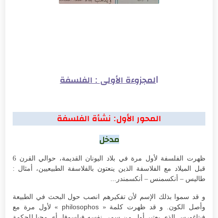
ا
لمجزوءة الأولى : الفلسفة
المحور الأول: نشأة الفلسفة
مدخل
ظهرت الفلسفة لأول مرة في بلاد اليونان القديمة، حوالي القرن 6
قبل الميلاد مع الفلاسفة الذين ينعتون بالفلاسفة الطبيعيين، أمثال :
طاليس – أنكسمنس – أنكسمندر...
و قد سموا بذلك الإسم لأن تفكيرهم انصب حول البحث في الطبيعة
philosophos
وأصل الكون. و قد ظهرت كلمة «
» لأول مرة مع
فيتاغورس الذي يعتبر أول من سمى نفسه فيلسوفا، أي محبا للحكمة