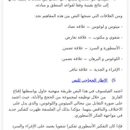
إلى نتائج يقينية وفقا لقواعد المنطق و مبادئه.
ومن العلاقات التي نسجها النص بين هذه المفاهيم نجد:
- ميثوس و لوغوس
←
علاقة تضاد.
- شفوي و مكتوب
←
علاقة تعارض.
- الأسطورة و السرد
←
علاقة تضمن.
- اللوغوس و البرهان
←
علاقة تضمن.
- الإغراء و الجدية
←
علاقة تنافر.
5)
الإطار الحجاجي للنص
اعتمد الفيلسوف في هذا النص طريقة منهجية حاول بواسطتها إقناع
القارئ من خلال توظيفه لمجموعة من الحجج والأدلة، حيث اعتمد
على صورة التقابل بين مجالي الميثوس واللوغوس، والذي يدل على
الاختلاف والتناقض بينهما.
مؤكدا بذلك أن الفلسفة ظهرت كتفكير جديد
في مواجهة الفكر الأسطوري.
فإذا كان التفكير الأسطوري تفكيرا شفويا يعتمد على الإغراء والسرد