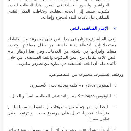
الخرافيين والصور الخيالية في السرد، هذا الخطاب الجديد
مكتوب يستند إلى الحجة العقلية، ويخاطب الفكر النقدي
للمتلقي بدل دغدغة اللذة لسحره وإقناعه.
4)
الإطار المفاهيمي للنص
وقف الفيلسوف فرنان في هذا النص على مجموعة من الألفاظ،
مستعملا إياها لإعطاء دلالة خاصة، من خلال مساءلتها وتحديد
معناها وإدراجها في شبكة من العلاقات. وفي هذا الإطار أقام
النص علاقة تكامل بين النص المكتوب واللغة الفلسفية، من خلال
تأكيده على أن اللغة الفلسفية هي عبارة عن نصوص مكتوبة.
ووظف الفيلسوف مجموعة من المفاهيم هي:
mythos
ü
الميثوس
= كلمة يونانية تعني الأسطورة.
logos
ü
اللوغوس
= كلمة يونانية تعني الخطاب، المبدأ و العقل.
ü
الخطاب : هو جملة من منطوقات أو ملفوظات متسلسلة و
مترابطة عضويا، تحيل على موضوع محدد، و ترتبط بحقل
ثقافي معين.
ü
البرهان: هو استنتاج يقيني ، أي انتقال من مقدمات يقينية بذاتها