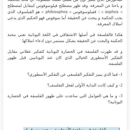
و باحثا عن المعرفة. وقد ظهر مصطلح فيلوسوفوس كمقابل لمصطلح
philosophos
sophos
«
» ؛ ففيلوسوفوس «
» هو الفيلسوف الذي
يحب الحكمة و يبحث عن الحقيقة أما سوفوس فهو الحكيم الذي يدعي
امتلاك المعرفة.
هكذا فالفلسفة في أصلها الاشتقاقي في اللغة اليونانية تعني محبة
الحكمة والبحث عن الحقيقة بشكل مستمر دون ادعاء امتلاكها.
و قد ظهرت الفلسفة في الحضارة اليونانية كتفكير عقلاني مقابل
التفكير الأسطوري الخيالي الذي كان عند اليونانيين قبل ظهور
الفلسفة.
1- فما الذي يميز التفكير الفلسفي عن التفكير الأسطوري؟
2- و كيف كانت البداية الأولى لفعل التفلسف؟
3- و ما هي العوامل التي ساعدت على ظهور الفلسفة في الحضارة
اليونانية؟
I.
الفلسفة في مواجهة الأسطورة ← جون بيير فرنان