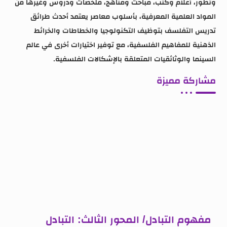
وتطور، أعلام وكتب، مباحث ومناهج، ملخصات ودروس وغيرها من
المواد العلمية المعرفية، بأسلوب معاصر يعتمد أحدث طرائق
تدريس التفلسف بتوظيف التكنولوجيا والخطاطات والخرائط
الذهنية للمفاهيم الفلسفية، مع توفير اختيارات أخرى في عالم
السينما والوثائقيات المتعلقة بالإشكالات الفلسفية.
مشاركة مميزة
مفهوم التبادل/ المحور الثالث: التبادل