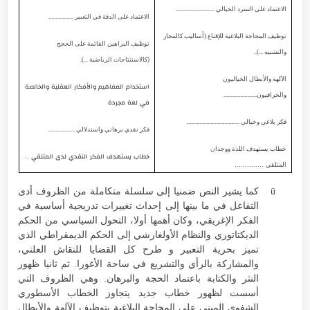
الاعتماد على السرد الخيالي ............................
الاعتماد على الدقة في التعبير ..................
توظيف المحاجة البلاغية للإقناع (أساليب كالمجاز
توظيف البراهين القائمة على الحجج
والتشبيه ...)..
(كالاستنتاجات الرياضية ...).
الآلهة والأبطال الخياليون
استخدام المفاهيم والأفكار العقلية والخالصة
والخرافيون........................
في لغة مجردة
فكر بلاغي وخيالي ......................................
فكر نقدي برهاني واستدلالي ...................
خطاب يستهدف اللذة ووجدان
خطاب يستهدف الفكر النقدي لدى المتلقي ..
المتلقي
..............
ü
كما يشير النص ضمنيا إلى سلسلة متكاملة من الظروف أدى
التفاعل في ما بينها إلى إحداث تغييرات تدريجية أساسية في
الفكر الإغريقي، وكان أهمها أولا، التحول السياسي من الحكم
الديكتاتوري والنظام الأولغارشي إلى الحكم الديمقراطي الذي
تميز بحرية التعبير و طرح كل القضايا للنقاش العلني،
والمشاركة بالرأي والتشريع في ساحة الأغورا. ثم ثانيا ظهور
النثر والكتابة باعتماد الحجة والبرهان. وهي الظروف التي
أسست لظهور خطاب جديد يتجاوز الخطاب الأسطوري
الشفوي المبني على المحاجة البلاغية بتوظيف الآلهة والأبطال